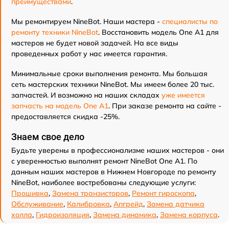
преимуществами
.
Мы ремонтируем NineBot. Наши мастера -
специалисты по
ремонту техники NineBot
. Восстановить модель One A1 для
мастеров не будет новой задачей. На все виды
проведенных работ у нас имеется гарантия.
Минимальные сроки выполнения ремонта. Мы большая
сеть мастерских техники NineBot. Мы имеем более 20 тыс.
запчастей. И возможно на наших складах
уже имеется
запчасть на модель One A1
. При заказе ремонта на сайте -
предоставляется скидка -25%.
Знаем свое дело
Будьте уверены в профессионализме наших мастеров - они
с уверенностью выполнят ремонт NineBot One A1. По
данным наших мастеров в Нижнем Новгороде по ремонту
NineBot, наиболее востребованы следующие услуги:
Прошивка
,
Замена транзисторов
,
Ремонт гироскопа
,
Обслуживание
,
Калибровка
,
Апгрейд
,
Замена датчика
холла
,
Гидроизоляция
,
Замена динамика
,
Замена корпуса
.