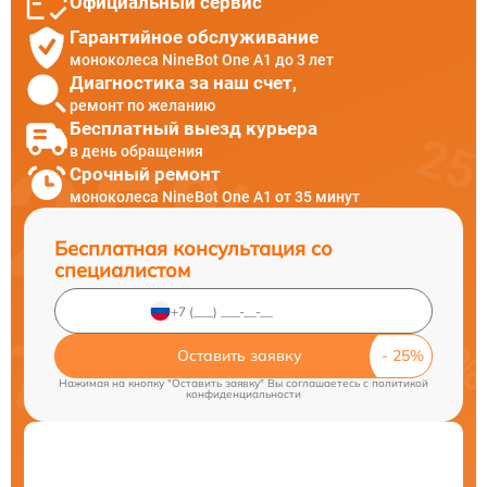
Официальный сервис
Гарантийное обслуживание
моноколеса NineBot One A1 до 3 лет
Диагностика за наш счет,
ремонт по желанию
Бесплатный выезд курьера
в день обращения
Срочный ремонт
моноколеса NineBot One A1 от 35 минут
Бесплатная консультация со
специалистом
Оставить заявку
Нажимая на кнопку "Оставить заявку" Вы соглашаетесь c
политикой
конфиденциальности