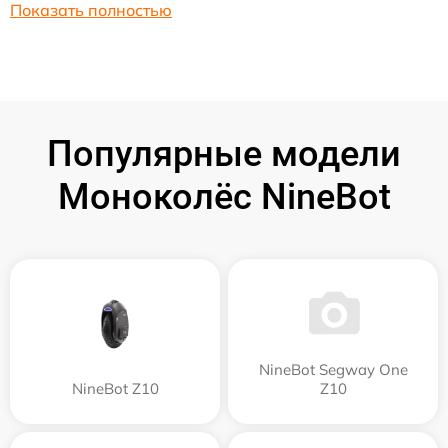
Показать полностью
Популярные модели
Моноколёс NineBot
NineBot Segway One
NineBot Z10
Z10