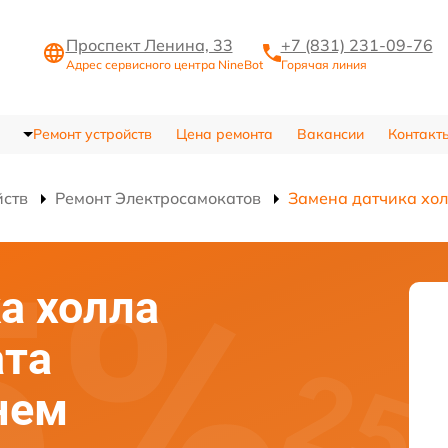
Проспект Ленина, 33
+7 (831) 231-09-76
Адрес сервисного центра NineBot
Горячая линия
Ремонт устройств
Цена ремонта
Вакансии
Контакт
йств
Ремонт Электросамокатов
Замена датчика хо
а холла
ата
нем