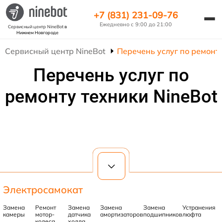
+7 (831) 231-09-76
Ежедневно с 9:00 до 21:00
Сервисный центр NineBot
в
Нижнем Новгороде
Сервисный центр NineBot
Перечень услуг по ремонту
Перечень услуг по
ремонту техники NineBot
Электросамокат
Замена
Ремонт
Замена
Замена
Замена
Устранения
камеры
мотор-
датчика
амортизаторов
подшипников
люфта
колеса
холла