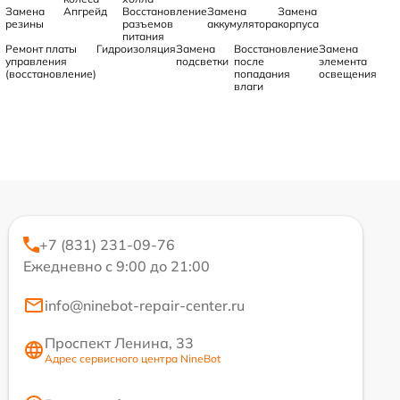
Замена
Апгрейд
Восстановление
Замена
Замена
резины
разъемов
аккумулятора
корпуса
питания
Ремонт платы
Гидроизоляция
Замена
Восстановление
Замена
управления
подсветки
после
элемента
(восстановление)
попадания
освещения
влаги
+7 (831) 231-09-76
Ежедневно с 9:00 до 21:00
info@ninebot-repair-center.ru
Проспект Ленина, 33
Адрес сервисного центра NineBot